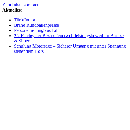
Zum Inhalt springen
Aktuelles:
Türöffnung
Brand Rundballenpresse
Personenrettung aus Lift
25. Flachgauer Bezirksfeuerwehrleistungsbewerb in Bronze
& Silber
Schulung Motorsäge – Sicherer Umgang mit unter Spannung
stehendem Holz