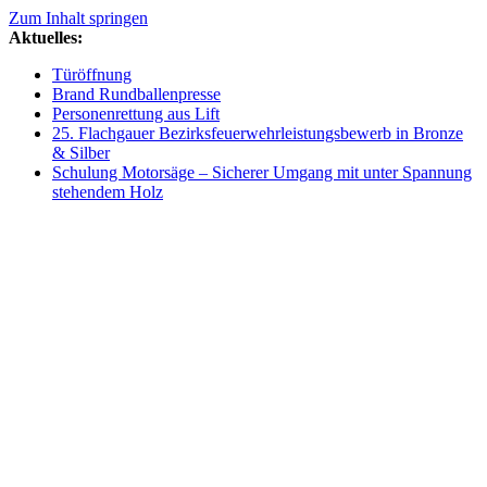
Zum Inhalt springen
Aktuelles:
Türöffnung
Brand Rundballenpresse
Personenrettung aus Lift
25. Flachgauer Bezirksfeuerwehrleistungsbewerb in Bronze
& Silber
Schulung Motorsäge – Sicherer Umgang mit unter Spannung
stehendem Holz