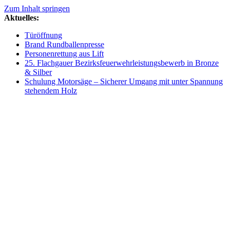
Zum Inhalt springen
Aktuelles:
Türöffnung
Brand Rundballenpresse
Personenrettung aus Lift
25. Flachgauer Bezirksfeuerwehrleistungsbewerb in Bronze
& Silber
Schulung Motorsäge – Sicherer Umgang mit unter Spannung
stehendem Holz